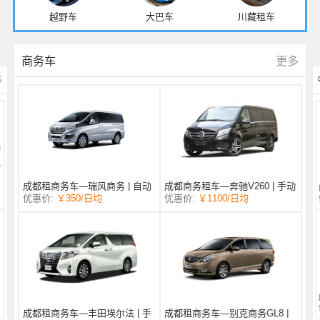
越野车
大巴车
川藏租车
更多
商务车
多
成都商务租车—奔驰V260 | 手动
成都租商务车—瑞风商务 | 自动
/日均
￥1100
优惠价:
￥350
/日均
优惠价:
挡 |
挡 | 7座
成都租商务车—丰田埃尔法 | 手
成都租商务车—别克商务GL8 |