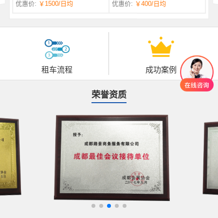
优惠价:
￥1500
/日均
优惠价:
￥400
/日均
自一体 |
自动挡 | 7座
租车流程
成功案例
荣誉资质