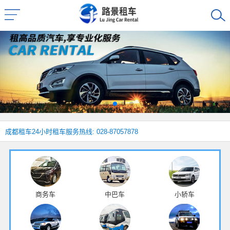
成都租车
24小时租车服务热线: 028-87057878
商务车
中巴车
小轿车