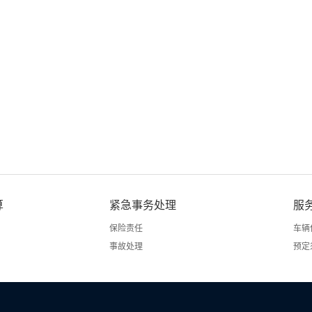
算
紧急事务处理
服
保险责任
车辆
事故处理
预定