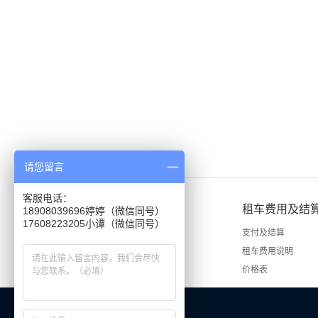
请您留言
客服电话：
租车说明
租车费用及结
18908039696婷婷（微信同号）
租车手续
支付及结算
租车流程
租车费用说明
价格表