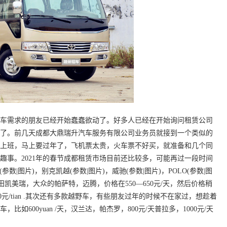
车需求的朋友已经开始蠢蠢欲动了。好多人已经在开始询问租赁公司
了。前几天成都大鼎瑞升汽车服务有限公司业务员就接到一个类似的
上班，马上要过年了，飞机票太贵，火车票不好买，就准备和几个同
趣事。2021年的春节成都租赁市场目前还比较多，可能再过一段时间
|图片)，别克凯越(参数|图片)，威驰(参数|图片)，POLO(参数|图
丰田凯美瑞，大众的帕萨特，迈腾，价格在550—650元/天，然后价格稍
0元/tian .其次还有多款越野车，有些朋友过年的时候不在家过，想趁着
600yuan /天，汉兰达，帕杰罗，800元/天普拉多，1000元/天