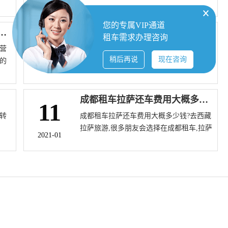
2021-01
种
一家好的租车公司不管是车型，还是车的
安全性能上都是有保障得，一般好的租车
您的专属VIP通道
公司的车型都比较丰富，顾客选择面广，
成都租商务车怎样租车最省钱？价格是多少
成都宝马3系新车多少钱 成都租一辆宝马3系需要多少钱
11
租车需求办理咨询
车的数量也相对较多，至于安全性能的
营
众所周知宝马是偏贵的汽车品牌了，宝马3
话，好的租车公司的 车辆都会有安全保障
稍后再说
现在咨询
的
系的价格基本上在30万到41万之间，不同
的，这些都会没个一段时间做一次安全检
2021-01
是
的配置会导致价格有所落差，但不管怎么
查和维修，很多小的租车公司就为了省去
车
样对于一般的家庭呢也是一笔不小的开支
检查费和维修费，所以他们的安全系数很
专
了，如果想要试试手感，过过瘾的话呢，
成都租车拉萨还车费用大概多少钱
11
低。
务车
接亲网小编推荐租赁，因为租赁毕竟是很
转
成都租车拉萨还车费用大概多少钱?去西藏
划算的买卖，而且在结婚的时候租赁也是
拉萨旅游,很多朋友会选择在成都租车,拉萨
不错的选择呢，经济实惠的价格是大家都
2021-01
响
还车,在拉萨结束行程然后乘坐飞机回家。
难以抵抗的诱惑，在能满足自己需求的同
方
关于成都租车拉萨还车费用问题,下面小编
时又节省费用。
到
就为大家详细解答。
去
来