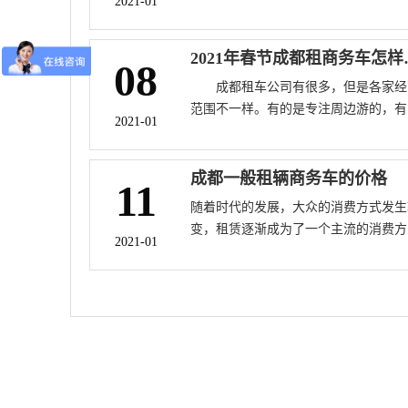
2021-01
轿车，现在四五百就能搞定，而且车子
类还很多。
2021年春节
08
成都租车公司有很多，但是各家经
范围不一样。有的是专注周边游的，有
2021-01
是专注商务车租车做会议用车的，有的
专注豪车轿车租赁的。所以，有需要租
的朋友一定要注意找专业的公司，对应
成都一般租辆商务车的价格
11
业的业务。 2021年春节成都租商
随着时代的发展，大众的消费方式发生
怎样租车最省钱？价格是多少？
变，租赁逐渐成为了一个主流的消费方
2021-01
式，除此之外还有很多的其他的因素影
着我们的消费概念从而改变我们的消费
式，当需求可以在更加实惠的情况下得
解决时就会让我们产生一个新的消费观
念，当你当时需要商务车时就可以直接
租，解决了问题也省了钱，接亲网小编
为大家分享在成都这个城市中的租赁价
格。