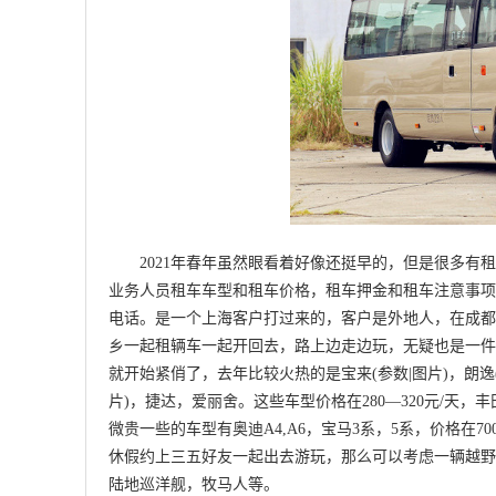
2021年春年虽然眼看着好像还挺早的，但是很多有租
业务人员租车车型和租车价格，租车押金和租车注意事项
电话。是一个上海客户打过来的，客户是外地人，在成都
乡一起租辆车一起开回去，路上边走边玩，无疑也是一件
就开始紧俏了，去年比较火热的是宝来(参数|图片)，朗逸(参数
片)，捷达，爱丽舍。这些车型价格在280—320元/天，
微贵一些的车型有奥迪A4,A6，宝马3系，5系，价格在70
休假约上三五好友一起出去游玩，那么可以考虑一辆越野车，比如
陆地巡洋舰，牧马人等。