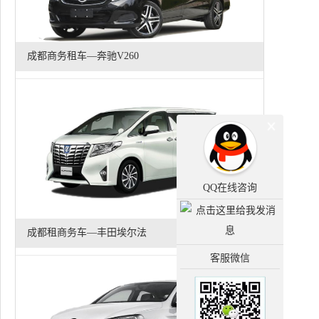
成都商务租车—奔驰V260
QQ在线咨询
成都租商务车—丰田埃尔法
客服微信