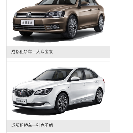
成都租轿车—大众宝来
成都租轿车—别克英朗