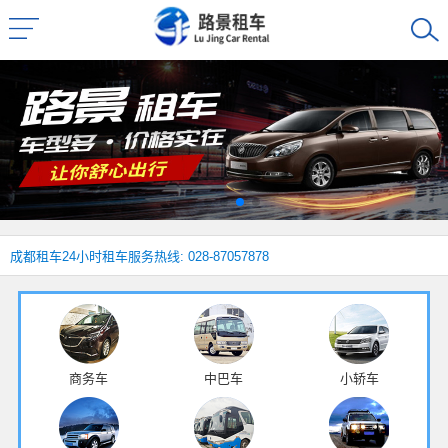
成都租车
24小时租车服务热线: 028-87057878
商务车
中巴车
小轿车