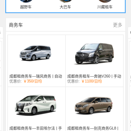
越野车
大巴车
川藏租车
更多
商务车
多
成都商务租车—奔驰V260 | 手动
成都租商务车—瑞风商务 | 自动
/日均
￥1100
优惠价:
￥350
/日均
优惠价:
挡 |
挡 | 7座
成都租商务车—丰田埃尔法 | 手
成都租商务车—别克商务GL8 |