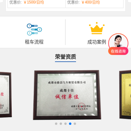
优惠价:
￥1500
/日均
优惠价:
￥400
/日均
自一体 |
自动挡 | 7座
租车流程
成功案例
荣誉资质