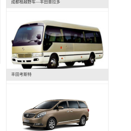
成都租越野车—丰田普拉多
丰田考斯特