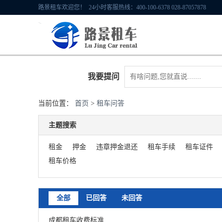
路景租车欢迎您！ 24小时客服热线：400-100-6378 028-87057878
我要提问
当前位置：
首页
>
租车问答
主题搜索
租金
押金
违章押金退还
租车手续
租车证件
租车价格
全部
已回答
未回答
成都租车收费标准