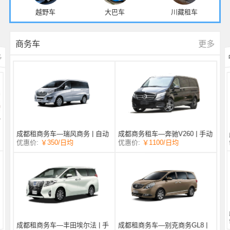
越野车
大巴车
川藏租车
更多
商务车
多
成都商务租车—奔驰V260 | 手动
成都租商务车—瑞风商务 | 自动
/日均
￥1100
优惠价:
￥350
/日均
优惠价:
挡 |
挡 | 7座
成都租商务车—丰田埃尔法 | 手
成都租商务车—别克商务GL8 |