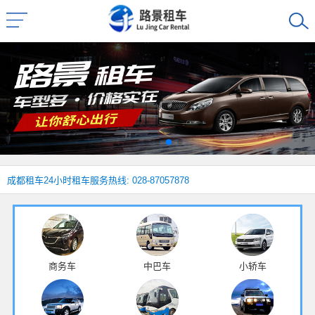
成都租车
24小时租车服务热线: 028-87057878
商务车
中巴车
小轿车