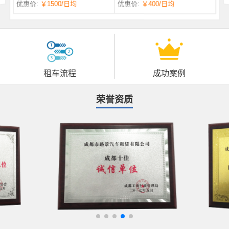
优惠价:
￥1500
/日均
优惠价:
￥400
/日均
自一体 |
自动挡 | 7座
租车流程
成功案例
荣誉资质