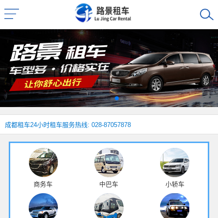
成都租车
24小时租车服务热线: 028-87057878
商务车
中巴车
小轿车