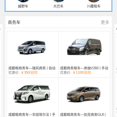
越野车
大巴车
川藏租车
更多
商务车
多
成都商务租车—奔驰V260 | 手动
成都租商务车—瑞风商务 | 自动
/日均
￥1100
优惠价:
￥350
/日均
优惠价:
挡 |
挡 | 7座
成都租商务车—丰田埃尔法 | 手
成都租商务车—别克商务GL8 |