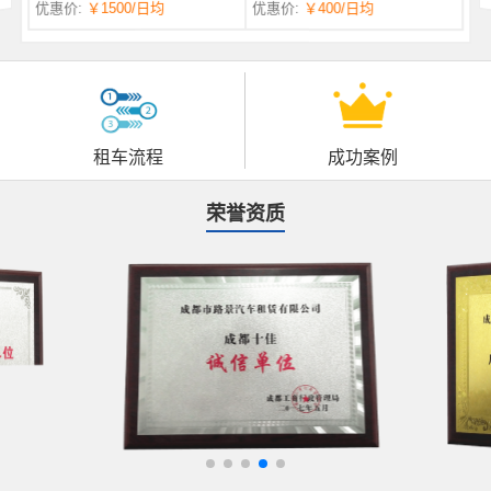
优惠价:
￥1500
/日均
优惠价:
￥400
/日均
自一体 |
自动挡 | 7座
租车流程
成功案例
荣誉资质