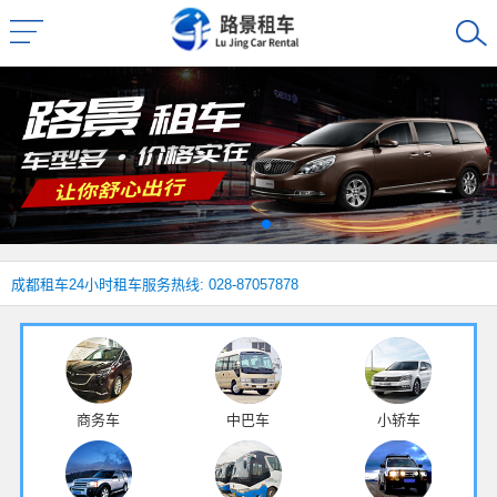
成都租车
24小时租车服务热线: 028-87057878
商务车
中巴车
小轿车