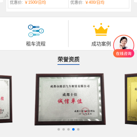
优惠价:
￥1500
/日均
优惠价:
￥400
/日均
自一体 |
自动挡 | 7座
租车流程
成功案例
荣誉资质