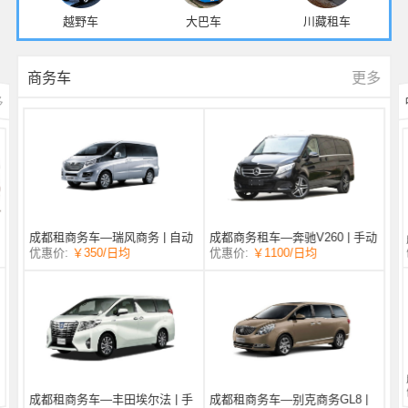
越野车
大巴车
川藏租车
更多
商务车
多
成都商务租车—奔驰V260 | 手动
成都租商务车—瑞风商务 | 自动
/日均
￥1100
优惠价:
￥350
/日均
优惠价:
挡 |
挡 | 7座
成都租商务车—丰田埃尔法 | 手
成都租商务车—别克商务GL8 |