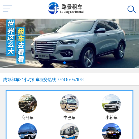
成都租车
24小时租车服务热线: 028-87057878
商务车
中巴车
小轿车