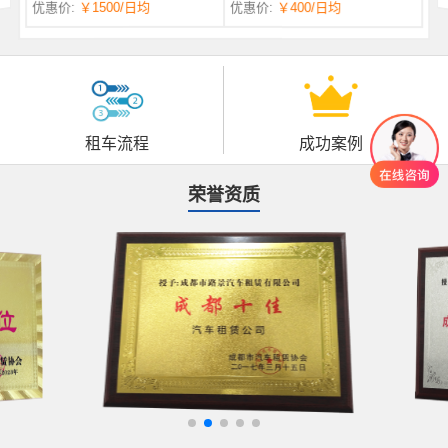
优惠价:
￥1500
/日均
优惠价:
￥400
/日均
自一体 |
自动挡 | 7座
租车流程
成功案例
荣誉资质