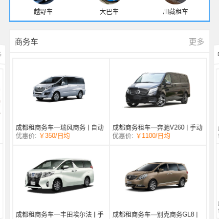
越野车
大巴车
川藏租车
更多
商务车
多
成都商务租车—奔驰V260 | 手动
成都租商务车—瑞风商务 | 自动
/日均
￥1100
优惠价:
￥350
/日均
优惠价:
挡 |
挡 | 7座
成都租商务车—丰田埃尔法 | 手
成都租商务车—别克商务GL8 |