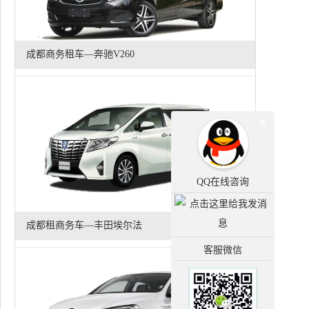
成都商务租车—奔驰V260
QQ在线咨询
成都租商务车—丰田埃尔法
客服微信