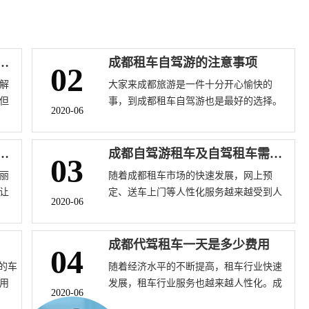
车公司哪家好成都长期租车公司查询
成都租车自驾游的注意事项
02
解
大家来成都旅游是一件十分开心愉快的
但
事，到成都租车自驾游也是最好的选择。
2020-06
租
成都哪家租车公司好?成都租车自驾游需要
司
注意什么呢，我们路景租车公司小编特意
。
为大家准备了一些
旅游注意事项都有哪些呢
成都自驾游租车及自驾租车需要注意哪些呢
03
支
丽
随着成都租车市场的快速发展，网上预
一
让
定、送车上门等人性化服务越来越受到人
车
2020-06
意
们的欢迎，成都租车公司也一改以往传统
列
租车手续繁琐、取车麻烦的模式，使得随
理
用随到的便捷式租车模式在成都租车市场
成都代驾租车一天是多少费用
04
理方
上越来越普遍。那么成都汽车租赁哪家比
迷
的车
随着经济水平的不断提高，租车行业快速
较好??这是消费者普遍关心的话题。
个
用
发展，租车行业服务也越来越人性化。成
2020-06
的
都代驾租车是现在很流行的一种方式，因