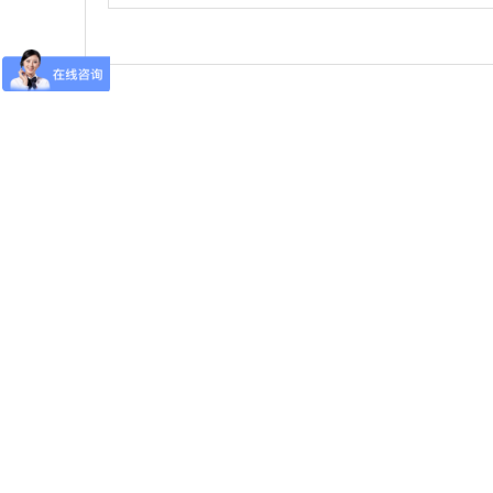
城市租车网络发达，让新手在周末或者
期时自驾车出游十分便利。不过，别因
便利就放松，最近有朋友就因为是初次
车，吃了不少亏。租车需要注意的事项
不少，尤其是驾驶经验并不丰富的新手
更是要步步为营，留意细节。