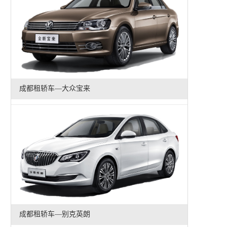
成都租轿车—大众宝来
成都租轿车—别克英朗