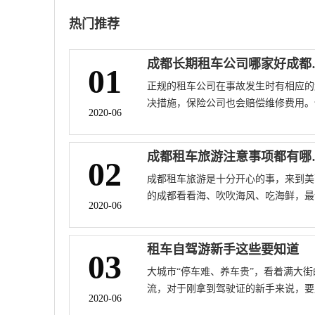
热门推荐
成都长期租
01
正规的租车公司在事故发生时有相应的
决措施，保险公司也会赔偿维修费用。
2020-06
按照一般车行的规定，前期费用需要由
车人支付。而在车辆的损失中，保险公
不予理赔的部分也要由租车人自行承担
成都租车
02
另外，在车辆修理期间，租车人可能要
成都租车旅游是十分开心的事，来到美
付车辆停驶期间的租金性价比好那就是
的成都看看海、吹吹海风、吃海鲜，最
个便宜的租车公司，成都有很多很多租
2020-06
人开心兴奋了。那么来成都租车旅游注
公司若问哪家便宜，那就看看我给大家
事项都有哪些呢
出的成都租车公司一览表。这一外企管
租车自驾游新手这些要知道
03
中的“经典教案”，能否为国内企业的管
式带来一场革命、商务租赁是否能给低
大城市“停车难、养车贵”，看着满大街
的汽车租赁业务带来新的机遇，还是一
流，对于刚拿到驾驶证的新手来说，要
2020-06
谜
车时租车，是越来越多人的选择。现在