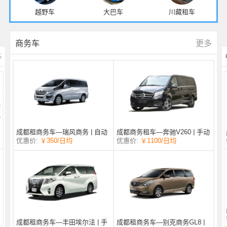
越野车
大巴车
川藏租车
更多
商务车
多
成都商务租车—奔驰V260 | 手动
成都租商务车—瑞风商务 | 自动
/日均
￥1100
优惠价:
￥350
/日均
优惠价:
挡 |
挡 | 7座
成都租商务车—丰田埃尔法 | 手
成都租商务车—别克商务GL8 |