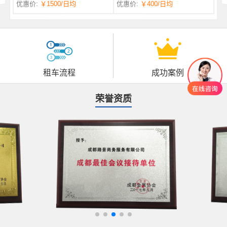
优惠价:
￥1500
/日均
优惠价:
￥400
/日均
自一体 |
自动挡 | 7座
租车流程
成功案例
荣誉资质