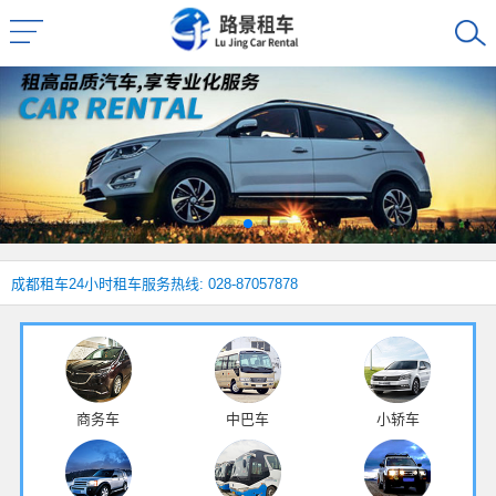
成都租车
24小时租车服务热线: 028-87057878
商务车
中巴车
小轿车