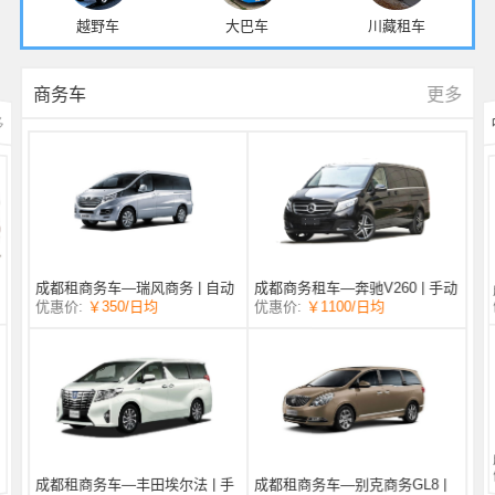
越野车
大巴车
川藏租车
更多
商务车
多
成都商务租车—奔驰V260 | 手动
成都租商务车—瑞风商务 | 自动
/日均
￥1100
优惠价:
￥350
/日均
优惠价:
挡 |
挡 | 7座
成都租商务车—丰田埃尔法 | 手
成都租商务车—别克商务GL8 |