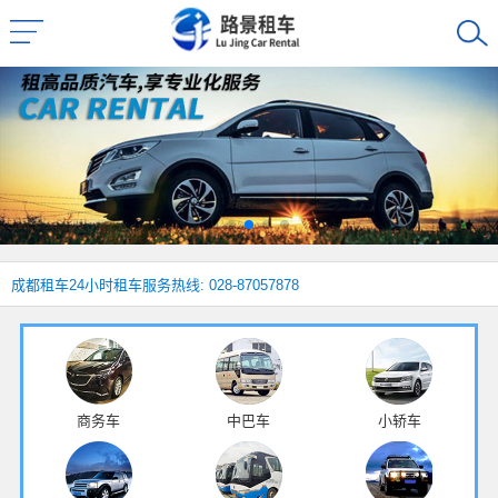
成都租车
24小时租车服务热线: 028-87057878
商务车
中巴车
小轿车