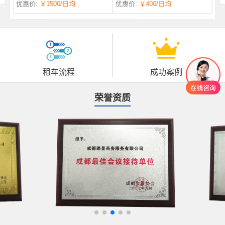
优惠价:
￥1500
/日均
优惠价:
￥400
/日均
自一体 |
自动挡 | 7座
租车流程
成功案例
荣誉资质