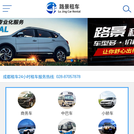
成都租车
24小时租车服务热线: 028-87057878
商务车
中巴车
小轿车