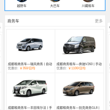
越野车
大巴车
川藏租车
更多
商务车
多
成都商务租车—奔驰V260 | 手动
成都租商务车—瑞风商务 | 自动
/日均
￥1100
优惠价:
￥350
/日均
优惠价:
挡 |
挡 | 7座
成都租商务车—丰田埃尔法 | 手
成都租商务车—别克商务GL8 |