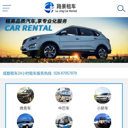
成都租车
24小时租车服务热线: 028-87057878
商务车
中巴车
小轿车