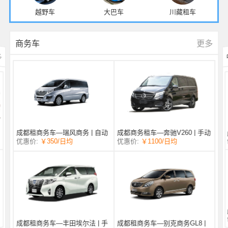
越野车
大巴车
川藏租车
更多
商务车
多
成都商务租车—奔驰V260 | 手动
成都租商务车—瑞风商务 | 自动
/日均
￥1100
优惠价:
￥350
/日均
优惠价:
挡 |
挡 | 7座
成都租商务车—丰田埃尔法 | 手
成都租商务车—别克商务GL8 |