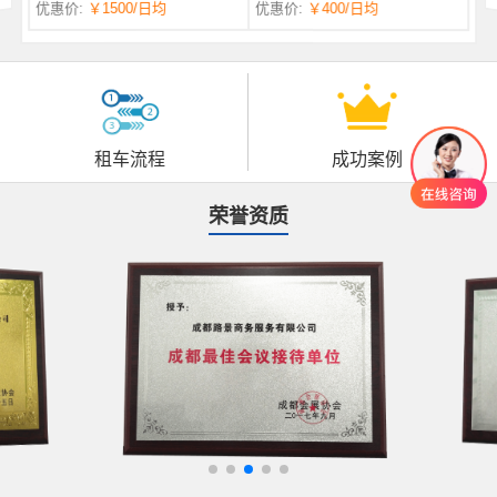
优惠价:
￥1500
/日均
优惠价:
￥400
/日均
自一体 |
自动挡 | 7座
租车流程
成功案例
荣誉资质