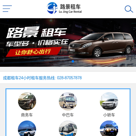
成都租车
24小时租车服务热线: 028-87057878
商务车
中巴车
小轿车