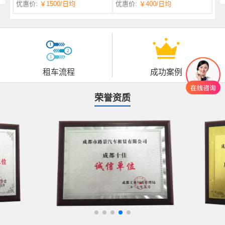
优惠价:
￥1500
/日均
优惠价:
￥400
/日均
自一体 |
自动挡 | 7座
租车流程
成功案例
荣誉资质