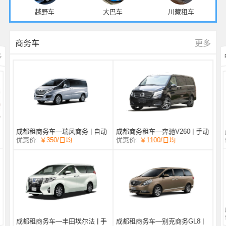
越野车
大巴车
川藏租车
更多
商务车
多
成都商务租车—奔驰V260 | 手动
成都租商务车—瑞风商务 | 自动
/日均
￥1100
优惠价:
￥350
/日均
优惠价:
挡 |
挡 | 7座
成都租商务车—丰田埃尔法 | 手
成都租商务车—别克商务GL8 |