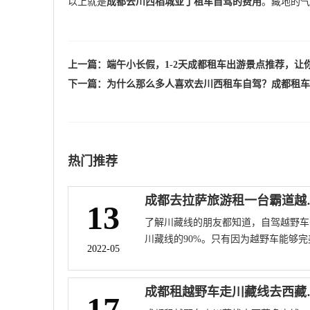
以上就是
成都去川西稻城亚丁租车自驾的费用
。藏地的气
上一篇：
端午小长假，1-2天成都租车出游景点推荐，让
下一篇：
为什么那么多人喜欢去川西租车自驾？成都租车
热门推荐
成都去拉萨
13
了解川藏线的朋友都知道，自驾越野车
川藏线的90%。只有因为越野车能够完
2022-05
掌控川藏线的路况，如果你选择普通车
性能差的车，面对极端恶劣的路况你也
能干着急。因此，为了安全起见，选择
成都租越野
17
野车是最明智的选择。然而，在所有越