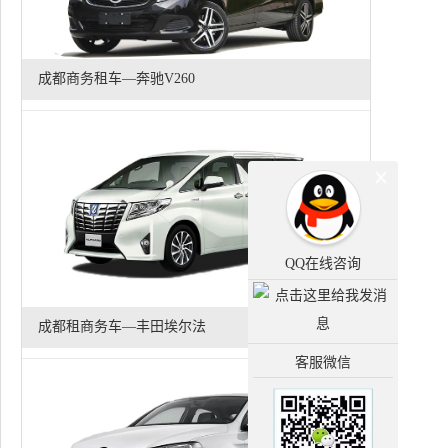
成都商务租车—奔驰V260
QQ在线咨询
成都租商务车—丰田埃尔法
客服微信