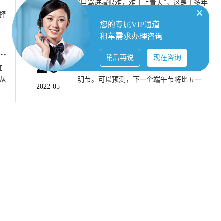
“自驾进藏很难，难于上青天”，这是十多年
。
择
前神秘西藏的真实写照。近年来，很多司
车
2022-05
您的专属VIP通道
车约
机都租车自驾进藏，但川藏线的困难不在
租车需求办理咨询
/
于区分路况，而在于季节性对车况的影
在整
响，繁杂的路况对于车辆是一个大考验，
“五一租车热”，提前开放端午车辆预订
端午自驾出游更安心 成都租车全力备战假日租车预定高峰
20
稍后再说
现在咨询
，
稍不注意就会抛锚。那川藏线租轿车自驾
宣
最近旅游市场明显好于刚刚过去的五一清
代
进藏可以嘛？
从
明节。可以预测，下一个端午节将比五一
有很
2022-05
台
节更受欢迎。成都路景租车还开通了端午
汉
的端
节租车预订，全力做好准备，确保疫情期
虎
限
间用户出行安全。