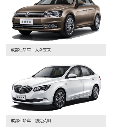
成都租轿车—大众宝来
成都租轿车—别克英朗