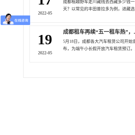
成都租越野车走川藏线去西藏多少钱一
车中，丰田霸道是用户较多选择的一款
天？以常见的丰田普拉多为例，进藏选
现在我们来看看去川藏线丰田霸道越野
2022-05
最多的是丰田普拉多2.7和4.0，自驾租
的租赁价格。
为650-800元，每天里程限制约300公里
天，超公里收费1.5元/公里，如果你想
成都租车再续
19
个过程中有更自由、更舒适的旅行体验
5月18日，成都各大汽车租赁公司开始
可以请有川藏线驾驶经验的师傅代驾。
布，为端午小长假开放汽车租赁预订。
驾工资差不多200-300元/天。川藏线还
2022-05
现在起，用户可以通过登录主要租车平
多其他热门越野车车型，如哈佛CRV、
上的应用程序，预订6月2日至6月5日
兰达、吉普、陆地巡洋舰、牧马人、路
午租车服务。且端午假日没有租赁期限
等价格分别不同。
制和特殊的提前还款规定。