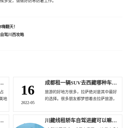
候多变，请做好防寒防暑工作。
你嗨翻天！
自驾川西攻略
旅游租一台霸道越野车需要多少钱？
成都租一辆SUV去西藏哪种车型更合适？
16
占
旅游的好地方很多，拉萨绝对是其中最好
美地
的选择。很多朋友都梦想着去拉萨旅游，
2022-05
或
但他们不知道具体的方式和情况。他们也
只
不知道成都租一辆越野车到西藏哪个车型
越
号更好，下面让我向您大家介绍一下。
车走川藏线去西藏多少钱一天？
川藏线租轿车自驾进藏可以嘛？费用怎么计算？
18
野