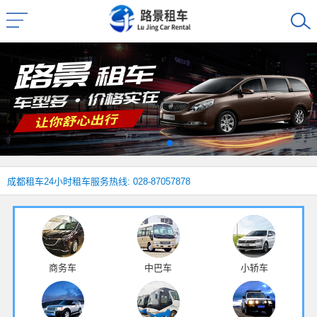
成都租车
24小时租车服务热线: 028-87057878
商务车
中巴车
小轿车