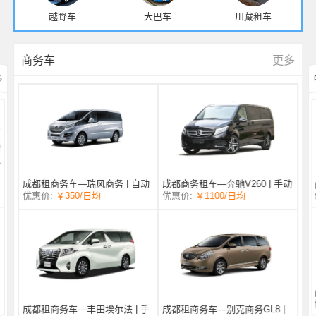
越野车
大巴车
川藏租车
更多
商务车
多
成都商务租车—奔驰V260 | 手动
成都租商务车—瑞风商务 | 自动
/日均
￥1100
优惠价:
￥350
/日均
优惠价:
挡 |
挡 | 7座
成都租商务车—丰田埃尔法 | 手
成都租商务车—别克商务GL8 |