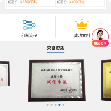
优惠价:
￥1500
/日均
优惠价:
￥400
/日均
自一体 |
自动挡 | 7座
租车流程
成功案例
荣誉资质