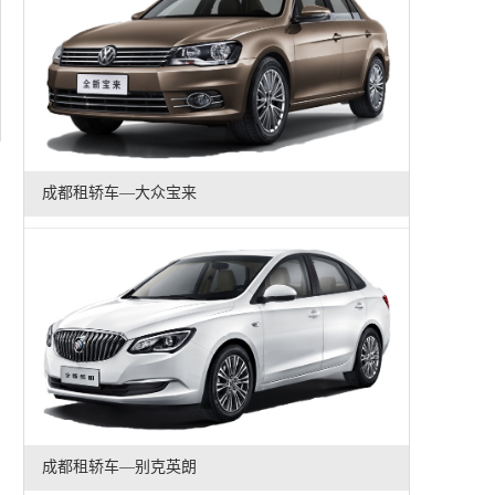
成都租轿车—大众宝来
成都租轿车—别克英朗