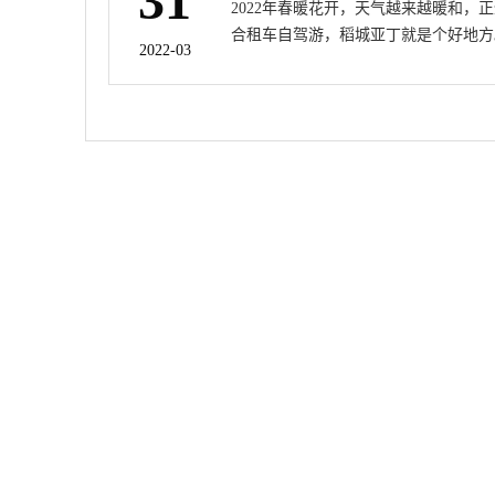
31
2022年春暖花开，天气越来越暖和，
合租车自驾游，稻城亚丁就是个好地方
2022-03
这将为您带来成都到稻城亚丁租车自驾
的详细攻略。