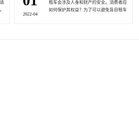
01
正适
租车会涉及人身和财产的安全。消费者应
几种车型。
。
如何保护其权益？为了可以避免盲目租车
2022-04
游
引发消费者纠纷，成都路景租车有限责任
公司通过总结分析了租车案件的特点，提
醒我们消费者租车时要注意以下五点