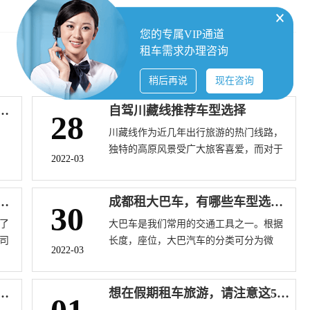
您的专属VIP通道
租车需求办理咨询
稍后再说
现在咨询
城亚丁需要注意哪些事项
自驾川藏线推荐车型选择
28
川藏线作为近几年出行旅游的热门线路，
独特的高原风景受广大旅客喜爱，而对于
2022-03
自驾川藏线可不是一件简单的事，我们首
先就要准备好一辆合适的车才行，下面就
为大家来推荐选择什么车适合去自驾川藏
车找谁比较好？怎样选择一家满意的租车公司
成都租大巴车，有哪些车型选择？
30
线。
了
大巴车是我们常用的交通工具之一。根据
司
长度，座位，大巴汽车的分类可分为微
2022-03
意
型、小型、中型和大型，小型小于9座，中
型小于9座10~19座位，大型超过20个座
位。大巴车通常用于公共交通和团体运
成都去稻城亚丁自驾旅游详细攻略
想在假期租车旅游，请注意这5点注意事项
输，非常方便。成都租大巴车，分为以下