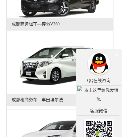
成都商务租车—奔驰V260
QQ在线咨询
成都租商务车—丰田埃尔法
客服微信