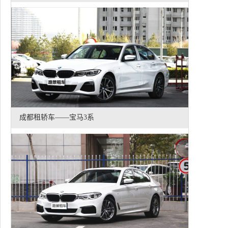
成都租轿车——宝马3系