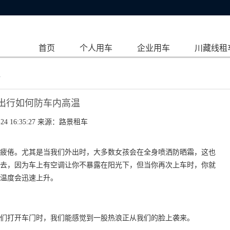
首页
个人用车
企业用车
川藏线租
温
出行如何防车内高温
24 16:35:27 来源：
路景租车
疲倦。尤其是当我们外出时，大多数女孩会在全身喷洒防晒霜，这也
去，因为车上有空调让你不暴露在阳光下，但当你再次上车时，你就
温度会迅速上升。
当我们打开车门时，我们能感觉到一股热浪正从我们的脸上袭来。