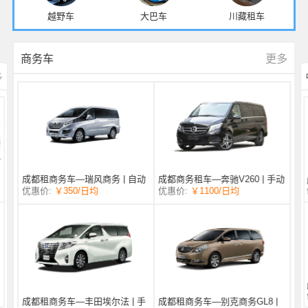
越野车
大巴车
川藏租车
更多
商务车
多
成都商务租车—奔驰V260 | 手动
成都租商务车—瑞风商务 | 自动
/日均
￥1100
优惠价:
￥350
/日均
优惠价:
挡 |
挡 | 7座
成都租商务车—丰田埃尔法 | 手
成都租商务车—别克商务GL8 |