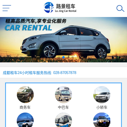
成都租车
24小时租车服务热线: 028-87057878
商务车
中巴车
小轿车