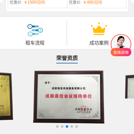
优惠价:
￥1500
/日均
优惠价:
￥400
/日均
自一体 |
自动挡 | 7座
租车流程
成功案例
荣誉资质