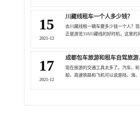
无论是火车站，高铁站，汽车站还是机
场，人流量那是相当大，春节回家租什
车性价比高，租金是多少钱一天？春节
川藏线租车一个人多少钱？
15
车回家，只选对的，不选贵的!或许你
去川藏线租一辆车要多少钱一个人？现
现租越野车比轿车更便宜。
正是游览318川藏线的好时机，这里的
2021-12
也是美的时节。关于G318国道川藏线
车费用，请跟随小编来了解。
成都包车旅
17
现在旅游的交通工具太多了。汽车、轮
船、高速铁路和飞机可以说是陆、海、
2021-12
三足鼎立。但有时当我们出去玩的时候
我们也有其他的要求。例如，游览完这
景点后，我们需要一辆车去下一家酒店
或者我们需要去其他景点，所以这时候
车包车非常划算。