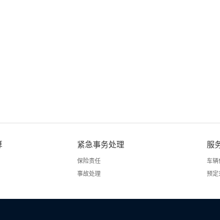
算
紧急事务处理
服
保险责任
车辆
事故处理
预定