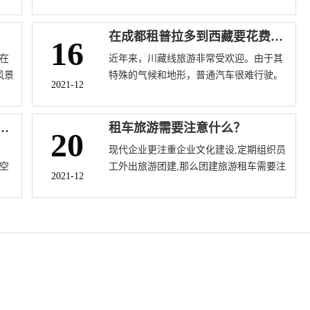
的需要，租车自驾确实比家庭更方便，这
么
是非常划算的。春节期间租车一天的费用
租
很难说，因为租车平台的价格不是固定
在成都租普拉多到西藏要花费多少钱？
16
会发
的，春节期间无疑会有波动，目前，春节
在
近年来，川藏线旅游非常受欢迎。由于其
租车公司常见的租车平台包括神马租车，
风景
特殊的气候和地形，普通汽车很难行驶。
凹凸租车、成都路景租车等。
2021-12
的租
作为用于旅游和越野探险的越野车，它显
示出其固有的优势。因此，许多人从成都
租越野车前往西藏。普拉多是一款受欢迎
游和租车自驾旅游相比有哪些优势？
租车旅游需要注意什么？
20
的越野车，也是去川藏线路上行驶偏多的
现代企业更注重企业文化建设,定期组织员
车型。让我们进一步了解一下在成都租普
空
工外出旅游团建,那么团建旅游租车需要注
拉多​到西藏要花费多少钱？
2021-12
，
意什么呢？今日小编详细介绍"租车旅游需
个
要注意什么？"，解决旅游租车客户所要注
，
意的问题。
租