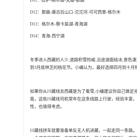
D11：拉萨-纳木错-党雄-那曲
D12：那曲-唐古拉山口-沱沱河-可可西里-格尔木
D13：格尔木-察卡盐湖-青海湖
D14：青海-西宁湖
冬季进入西藏的人少,道路积雪险峻,沿途湖面结冰,景色
到3月底林芝的桃花节。小编认为，最好选择四月到十月
如果你从川藏线去西藏是为了看雪,小编建议你自己做足
竟，这些川藏线司机常年在这条线路上行驶，经验丰富，
性，也值得考虑。
川藏线拼车就要准备单反无人机进藏，一起走同一条路。