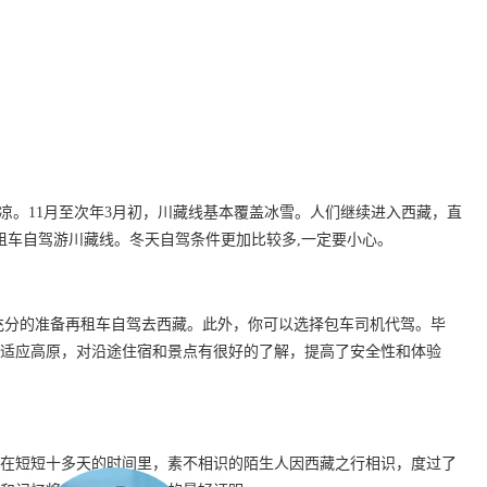
凄凉。11月至次年3月初，川藏线基本覆盖冰雪。人们继续进入西藏，直
租车自驾游川藏线。冬天自驾条件更加比较多,一定要小心。
充分的准备再租车自驾去西藏。此外，你可以选择包车司机代驾。毕
适应高原，对沿途住宿和景点有很好的了解，提高了安全性和体验
在短短十多天的时间里，素不相识的陌生人因西藏之行相识，度过了