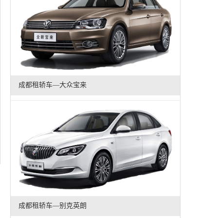
成都租轿车—大众宝来
成都租轿车—别克英朗