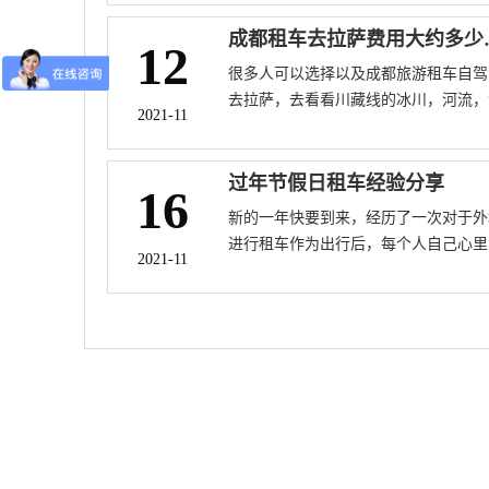
系的重要组成部分。你知道汽车租赁的
大优势吗？让小编带你去了解。
成都租车
12
很多人可以选择以及成都旅游租车自驾
去拉萨，去看看川藏线的冰川，河流，
2021-11
泊，雪山，租车自驾这种比较随性，路
我们想走就走想停就停，比坐飞机，火
进行自由发展多了。今天，让我们看看
过年节假日租车经验分享
16
成都到拉萨，租一辆车要花费大约多少
新的一年快要到来，经历了一次对于外
钱？
进行租车作为出行后，每个人自己心里
2021-11
暗都有了惊喜，这对比于出行前捏在手
的一把汗，那是我们一种如释重负的感
觉，为了更加方便以及各位出行，尤其
在这个时候过年的前夕，也许，看完小
的这篇文章短文，真的能帮到你哦！