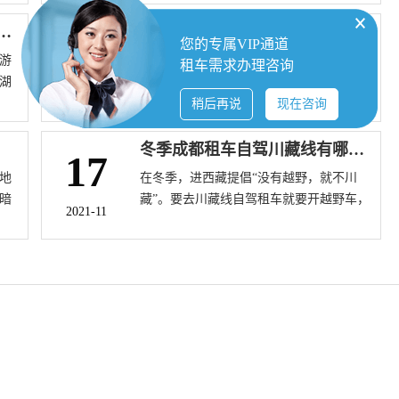
六
泛，也成为成都很多游客必须考虑的问
题。如何提高出行更方便？小编从成都租
去拉萨费用大约多少钱？
川藏自驾租车线路详解，你知道自驾游的最佳季节嘛？
15
您的专属VIP通道
车网、成都文化旅游租车网及成都各租车
游
如今，川藏线自驾游的朋友们可以越来越
租车需求办理咨询
管理公司服务网点了解到，今年春节成都
湖
大越多，但大家通过对于我国自驾川藏线
租车公司企业积极发展扩充各类车型和车
2021-11
上
都有自己不同的认知，有的人把川藏线描
稍后再说
现在咨询
辆信息数量，从小型车至豪华轿车或中型
车
述的过于夸张，有的人把川藏线描述也稍
客车，可以得到满足不同旅客出行消费市
从
偏颇，今天和小编 一起来就是看看川藏线
冬季成都租车自驾川藏线有哪些费用
17
场需求。
自驾游的线路设计攻略管理以及吃住行的
地
在冬季，进西藏提倡“没有越野，就不川
情况
暗
藏”。要去川藏线自驾租车就要开越野车，
2021-11
里
小轿车虽然能行但马力等总有意外。你能
在大草原上奔驰吗? 你能在水面上狂奔吗？
是
你能狂碾沉降路面么？丰田霸道4.0作为进
编
藏旅游的神车，以其具有良好的稳定性和
越野运动性能，受到众多驴友的青睐。那
么在冬季，成都租车丰田超速驾车去西藏
的成本是多少，合适的车型是什么？