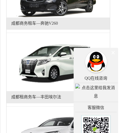
成都商务租车—奔驰V260
QQ在线咨询
成都租商务车—丰田埃尔法
客服微信