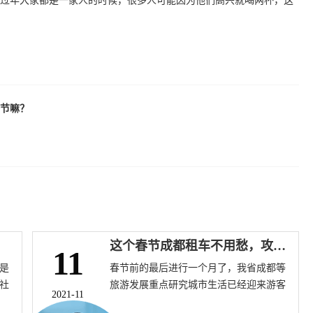
过年大家都是一家人的时候，很多人可能因为他们高兴就喝两杯，这
节嘛？
这个春节成都租车不用愁，攻略已备好
11
是
春节前的最后进行一个月了，我省成都等
社
旅游发展重点研究城市生活已经迎来游客
2021-11
体
高峰。春节出租车难，各大景区分布广