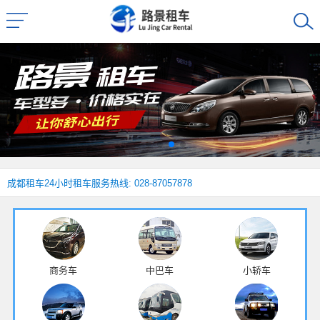
成都租车
24小时租车服务热线: 028-87057878
商务车
中巴车
小轿车