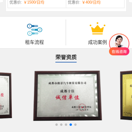
优惠价:
￥1500
/日均
优惠价:
￥400
/日均
自一体 |
自动挡 | 7座
租车流程
成功案例
荣誉资质