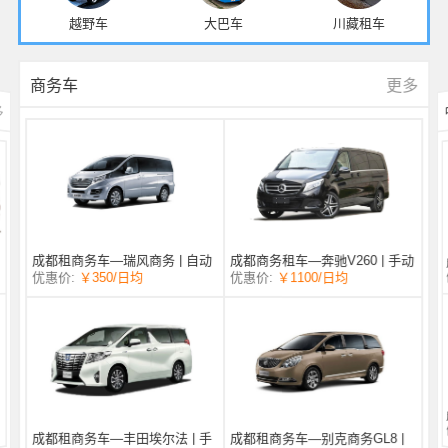
越野车
大巴车
川藏租车
更多
商务车
多
成都商务租车—奔驰V260 | 手动
成都租商务车—瑞风商务 | 自动
/日均
￥1100
优惠价:
￥350
/日均
优惠价:
挡 |
挡 | 7座
成都租商务车—丰田埃尔法 | 手
成都租商务车—别克商务GL8 |