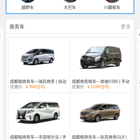
越野车
大巴车
川藏租车
更多
商务车
多
成都商务租车—奔驰V260 | 手动
成都租商务车—瑞风商务 | 自动
/日均
￥1100
优惠价:
￥350
/日均
优惠价:
挡 |
挡 | 7座
成都租商务车—丰田埃尔法 | 手
成都租商务车—别克商务GL8 |