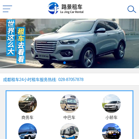
成都租车
24小时租车服务热线: 028-87057878
商务车
中巴车
小轿车