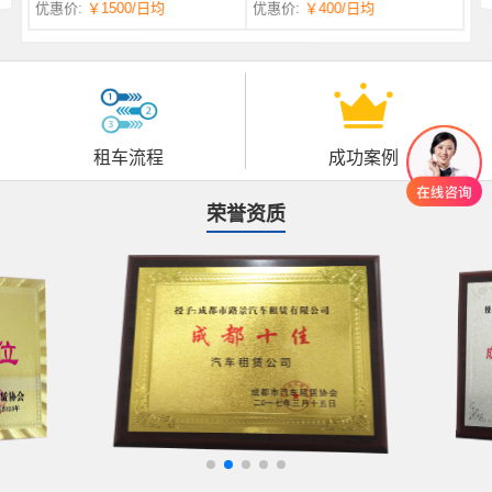
优惠价:
￥1500
/日均
优惠价:
￥400
/日均
自一体 |
自动挡 | 7座
租车流程
成功案例
荣誉资质