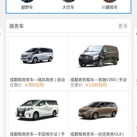
越野车
大巴车
川藏租车
更多
商务车
多
成都商务租车—奔驰V260 | 手动
成都租商务车—瑞风商务 | 自动
/日均
￥1100
优惠价:
￥350
/日均
优惠价:
挡 |
挡 | 7座
成都租商务车—丰田埃尔法 | 手
成都租商务车—别克商务GL8 |