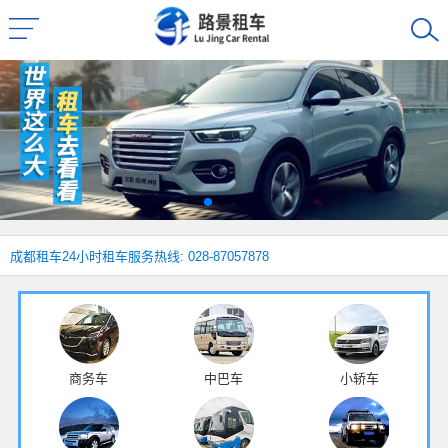
成都租车
24小时租车服务热线: 028-87057878
商务车
中巴车
小轿车