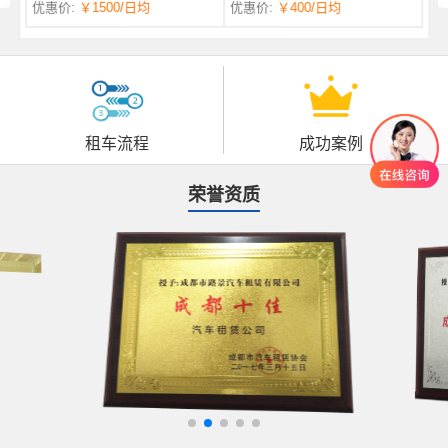
优惠价:
￥1500
/日均
优惠价:
￥400
/日均
自一体 |
自动挡 | 7座
租车流程
成功案例
荣誉资质