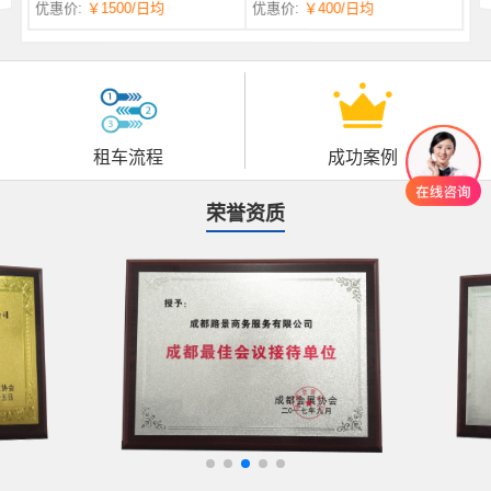
优惠价:
￥1500
/日均
优惠价:
￥400
/日均
自一体 |
自动挡 | 7座
租车流程
成功案例
荣誉资质