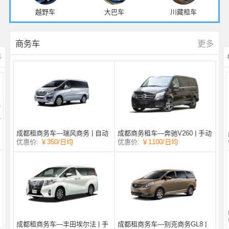
越野车
大巴车
川藏租车
更多
商务车
多
成都商务租车—奔驰V260 | 手动
成都租商务车—瑞风商务 | 自动
/日均
￥1100
优惠价:
￥350
/日均
优惠价:
挡 |
挡 | 7座
成都租商务车—丰田埃尔法 | 手
成都租商务车—别克商务GL8 |