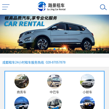
成都租车
24小时租车服务热线: 028-87057878
商务车
中巴车
小轿车