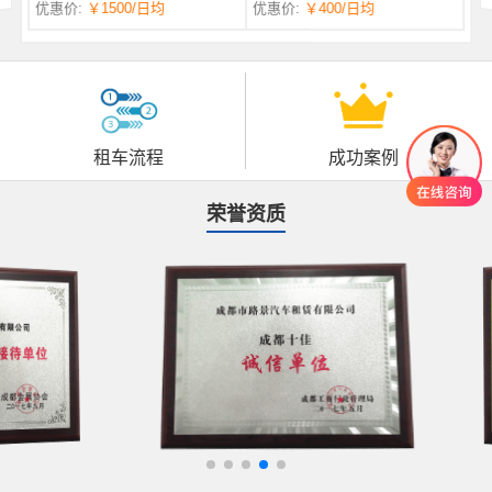
优惠价:
￥1500
/日均
优惠价:
￥400
/日均
自一体 |
自动挡 | 7座
租车流程
成功案例
荣誉资质