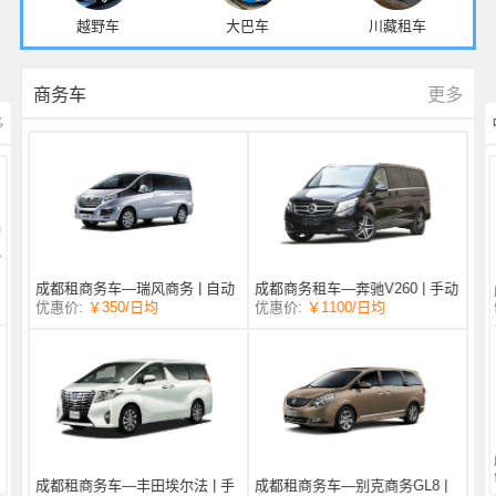
越野车
大巴车
川藏租车
更多
商务车
多
成都商务租车—奔驰V260 | 手动
成都租商务车—瑞风商务 | 自动
/日均
￥1100
优惠价:
￥350
/日均
优惠价:
挡 |
挡 | 7座
成都租商务车—丰田埃尔法 | 手
成都租商务车—别克商务GL8 |