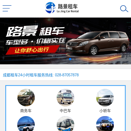
成都租车
24小时租车服务热线: 028-87057878
商务车
中巴车
小轿车