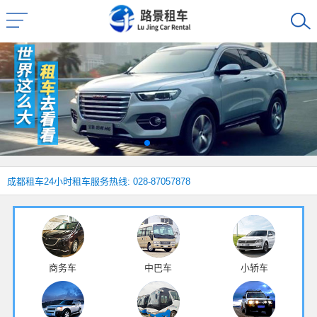
成都租车
24小时租车服务热线: 028-87057878
商务车
中巴车
小轿车