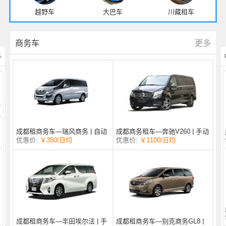
越野车
大巴车
川藏租车
更多
商务车
多
成都商务租车—奔驰V260 | 手动
成都租商务车—瑞风商务 | 自动
/日均
￥1100
优惠价:
￥350
/日均
优惠价:
挡 |
挡 | 7座
成都租商务车—丰田埃尔法 | 手
成都租商务车—别克商务GL8 |