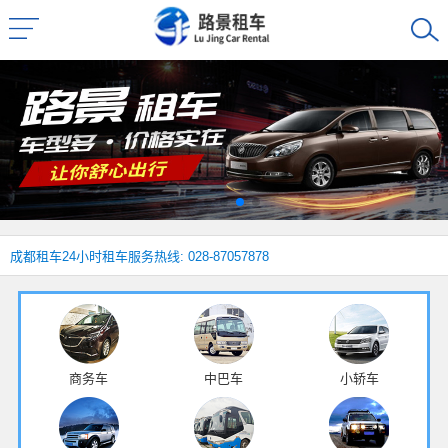
成都租车
24小时租车服务热线: 028-87057878
商务车
中巴车
小轿车