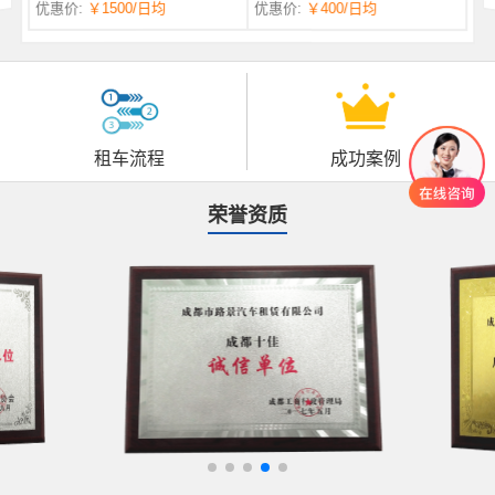
优惠价:
￥1500
/日均
优惠价:
￥400
/日均
自一体 |
自动挡 | 7座
租车流程
成功案例
荣誉资质