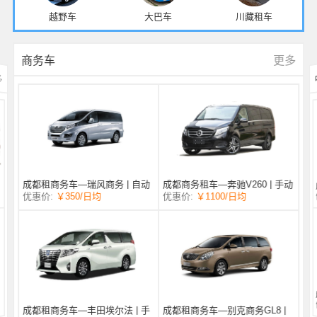
越野车
大巴车
川藏租车
更多
商务车
多
成都商务租车—奔驰V260 | 手动
成都租商务车—瑞风商务 | 自动
/日均
￥1100
优惠价:
￥350
/日均
优惠价:
挡 |
挡 | 7座
成都租商务车—丰田埃尔法 | 手
成都租商务车—别克商务GL8 |