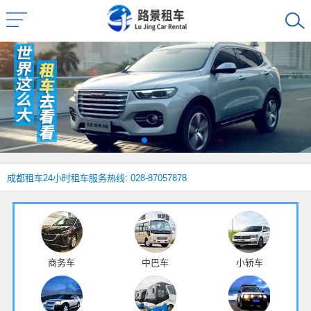
成都租车
24小时租车服务热线: 028-87057878
商务车
中巴车
小轿车