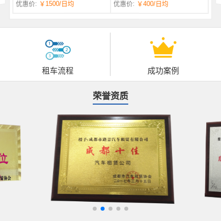
优惠价:
￥1500
/日均
优惠价:
￥400
/日均
自一体 |
自动挡 | 7座
租车流程
成功案例
荣誉资质