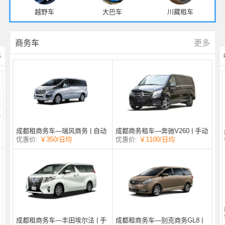
越野车
大巴车
川藏租车
更多
商务车
多
成都商务租车—奔驰V260 | 手动
成都租商务车—瑞风商务 | 自动
/日均
￥1100
优惠价:
￥350
/日均
优惠价:
挡 |
挡 | 7座
成都租商务车—丰田埃尔法 | 手
成都租商务车—别克商务GL8 |