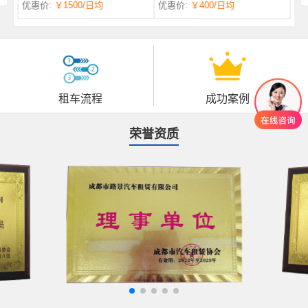
优惠价:
￥1500
/日均
优惠价:
￥400
/日均
自一体 |
自动挡 | 7座
租车流程
成功案例
荣誉资质