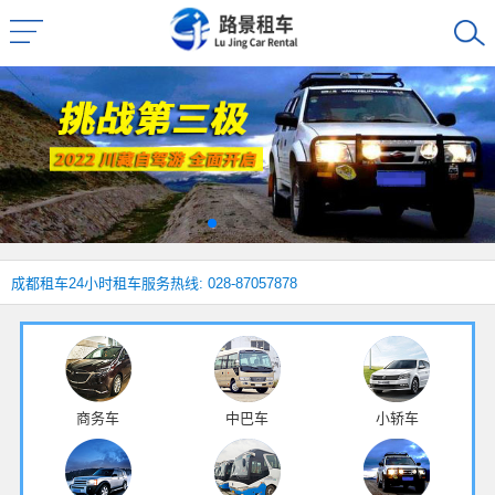
成都租车
24小时租车服务热线: 028-87057878
商务车
中巴车
小轿车