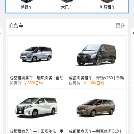
越野车
大巴车
川藏租车
更多
商务车
多
成都商务租车—奔驰V260 | 手动
成都租商务车—瑞风商务 | 自动
/日均
￥1100
优惠价:
￥350
/日均
优惠价:
挡 |
挡 | 7座
成都租商务车—丰田埃尔法 | 手
成都租商务车—别克商务GL8 |