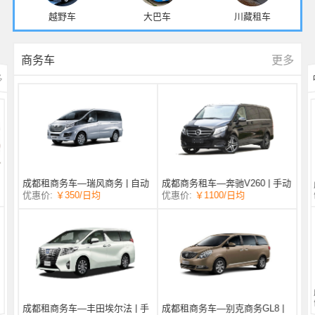
越野车
大巴车
川藏租车
更多
商务车
多
成都商务租车—奔驰V260 | 手动
成都租商务车—瑞风商务 | 自动
/日均
￥1100
优惠价:
￥350
/日均
优惠价:
挡 |
挡 | 7座
成都租商务车—丰田埃尔法 | 手
成都租商务车—别克商务GL8 |