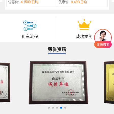
优惠价:
￥1500
/日均
优惠价:
￥400
/日均
自一体 |
自动挡 | 7座
租车流程
成功案例
荣誉资质