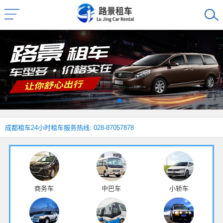
成都租车
24小时租车服务热线: 028-87057878
商务车
中巴车
小轿车