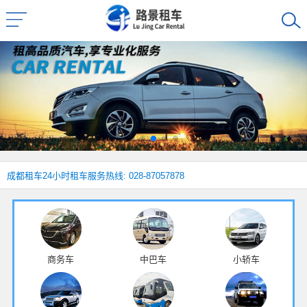
成都租车
24小时租车服务热线: 028-87057878
商务车
中巴车
小轿车