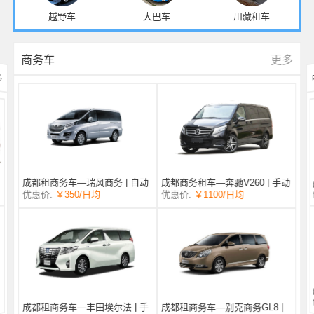
越野车
大巴车
川藏租车
更多
商务车
多
成都商务租车—奔驰V260 | 手动
成都租商务车—瑞风商务 | 自动
/日均
￥1100
优惠价:
￥350
/日均
优惠价:
挡 |
挡 | 7座
成都租商务车—丰田埃尔法 | 手
成都租商务车—别克商务GL8 |