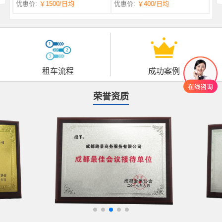
优惠价:
￥1500
/日均
优惠价:
￥400
/日均
自一体 |
自动挡 | 7座
租车流程
成功案例
荣誉资质