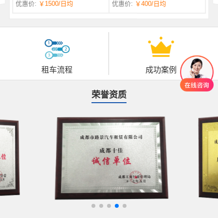
优惠价:
￥1500
/日均
优惠价:
￥400
/日均
自一体 |
自动挡 | 7座
租车流程
成功案例
荣誉资质