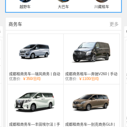
越野车
大巴车
川藏租车
更多
商务车
多
成都商务租车—奔驰V260 | 手动
成都租商务车—瑞风商务 | 自动
/日均
￥1100
优惠价:
￥350
/日均
优惠价:
挡 |
挡 | 7座
成都租商务车—丰田埃尔法 | 手
成都租商务车—别克商务GL8 |