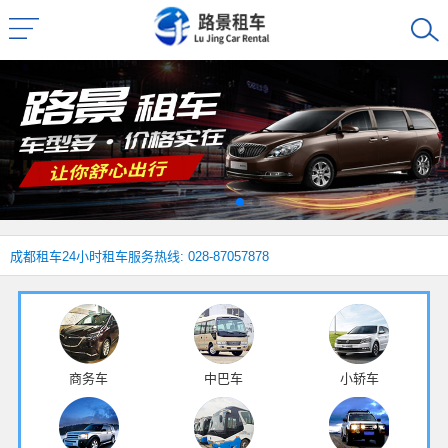
成都租车
24小时租车服务热线: 028-87057878
商务车
中巴车
小轿车