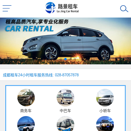
成都租车
24小时租车服务热线: 028-87057878
商务车
中巴车
小轿车