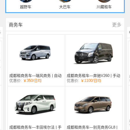
越野车
大巴车
川藏租车
更多
商务车
多
成都商务租车—奔驰V260 | 手动
成都租商务车—瑞风商务 | 自动
/日均
￥1100
优惠价:
￥350
/日均
优惠价:
挡 |
挡 | 7座
成都租商务车—丰田埃尔法 | 手
成都租商务车—别克商务GL8 |