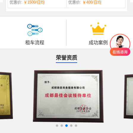
优惠价:
￥1500
/日均
优惠价:
￥400
/日均
自一体 |
自动挡 | 7座
租车流程
成功案例
荣誉资质