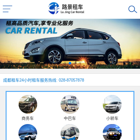
成都租车
24小时租车服务热线: 028-87057878
商务车
中巴车
小轿车