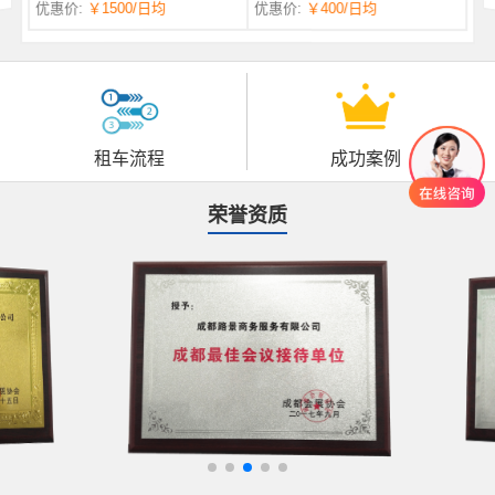
优惠价:
￥1500
/日均
优惠价:
￥400
/日均
自一体 |
自动挡 | 7座
租车流程
成功案例
荣誉资质