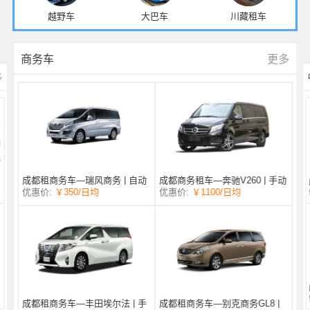
越野车
大巴车
川藏租车
更多
商务车
多
成都商务租车—奔驰V260 | 手动
成都租商务车—瑞风商务 | 自动
/日均
￥1100
优惠价:
￥350
/日均
优惠价:
挡 |
挡 | 7座
成都租商务车—丰田埃尔法 | 手
成都租商务车—别克商务GL8 |