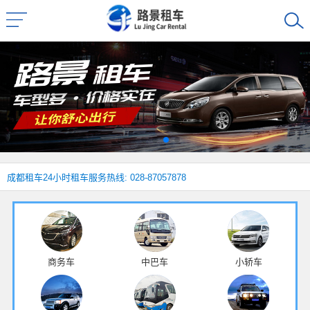
成都租车
24小时租车服务热线: 028-87057878
商务车
中巴车
小轿车