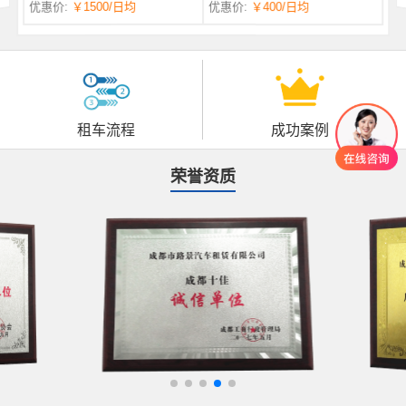
优惠价:
￥1500
/日均
优惠价:
￥400
/日均
自一体 |
自动挡 | 7座
租车流程
成功案例
荣誉资质