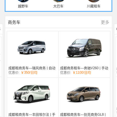
越野车
大巴车
川藏租车
更多
商务车
多
成都商务租车—奔驰V260 | 手动
成都租商务车—瑞风商务 | 自动
/日均
￥1100
优惠价:
￥350
/日均
优惠价:
挡 |
挡 | 7座
成都租商务车—丰田埃尔法 | 手
成都租商务车—别克商务GL8 |