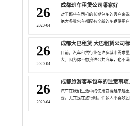
成都班车租赁公司哪家好
26
对于那些有司机的长期包车的客户来说
绝大多数包车都配有全新的车辆供用户
2020-04
用。成都公交出租也为企业节省了一笔
理费用。根本原因在于对企业管理中“
控制”概念的认识——租赁是降低成本
26
佳方式，因为它可以随时调整费用，风
目前，汽车租赁行业在许多城市需求量
小，灵活性强。那些不熟悉中国地方法
大。因为你不想挤进公共汽车，也不满
法规的商家可以减少一系列不必要的麻
2020-04
资金购买私家车的需要，租车不仅是负
烦，如汽车牌照、年检、费用支付和非
得起的，而且非常方便。推荐哪家租车
事故处理。
司更适合旅行和租车。因此，以下分析
成都旅游
26
车租赁公司规范汽车租赁规则。
汽车在我们生活中的使用变得越来越重
要，尤其是在旅行时。许多人不喜欢团
2020-04
旅行，选择自己旅行。他们自己开车，
着家人去他们想去的地方旅行。成都包
的注意事项是什么？以下是成都汽车租
公司的简要介绍。