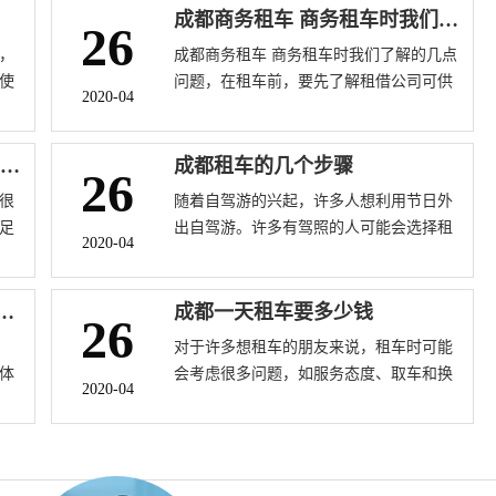
成都商务租车 商务租车时我们了解的几点问题
26
，
成都商务租车 商务租车时我们了解的几点
使
问题，在租车前，要先了解租借公司可供
2020-04
管
车的车型、车况，以断定是否为己所需。
成本
的最
成都大巴租赁 大巴租赁公司标准租车规定详情
成都租车的几个步骤
26
险
很
随着自驾游的兴起，许多人想利用节日外
律
足
出自驾游。许多有驾照的人可能会选择租
2020-04
担
车去旅游景点。对于那些没有租车经验的
法
公
人来说，他们可能不知道如何租车，在租
:汽
车过程中要注意什么，在租车过程中要注
客车包车的注意事项有哪些
成都一天租车要多少钱
26
意什么，以及出现问题时如何解决。那些
对于许多想租车的朋友来说，租车时可能
想租车的人可能非常关心这些问题。
体
会考虑很多问题，如服务态度、取车和换
2020-04
带
车的便利性、租车价格、租车押金等。可
车
以说，租车不是一件简单的事情。最近，
赁
许多成都朋友都在问成都一天租车要多少
钱。以下是对此问题的介绍。