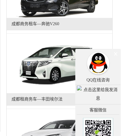
成都商务租车—奔驰V260
QQ在线咨询
成都租商务车—丰田埃尔法
客服微信