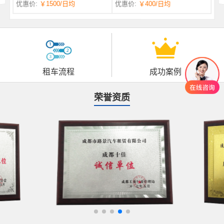
优惠价:
￥1500
/日均
优惠价:
￥400
/日均
自一体 |
自动挡 | 7座
租车流程
成功案例
荣誉资质