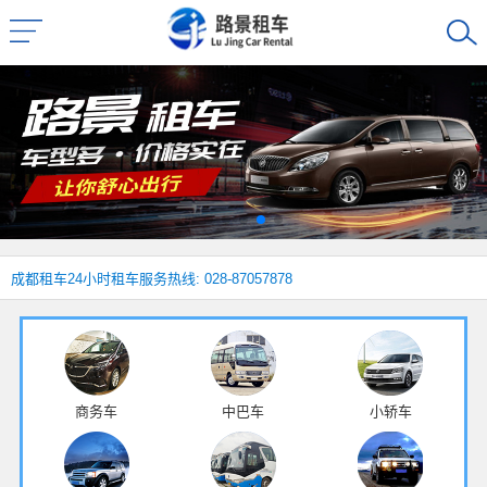
成都租车
24小时租车服务热线: 028-87057878
商务车
中巴车
小轿车