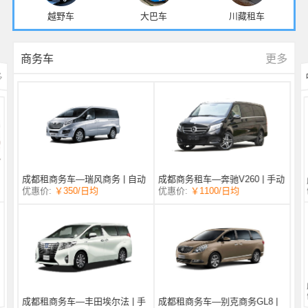
越野车
大巴车
川藏租车
更多
商务车
多
成都商务租车—奔驰V260 | 手动
成都租商务车—瑞风商务 | 自动
/日均
￥1100
优惠价:
￥350
/日均
优惠价:
挡 |
挡 | 7座
成都租商务车—丰田埃尔法 | 手
成都租商务车—别克商务GL8 |