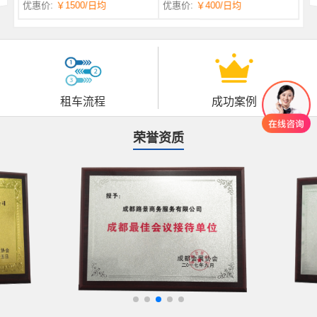
优惠价:
￥1500
/日均
优惠价:
￥400
/日均
自一体 |
自动挡 | 7座
租车流程
成功案例
荣誉资质