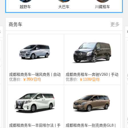
越野车
大巴车
川藏租车
更多
商务车
多
成都商务租车—奔驰V260 | 手动
成都租商务车—瑞风商务 | 自动
/日均
￥1100
优惠价:
￥350
/日均
优惠价:
挡 |
挡 | 7座
成都租商务车—丰田埃尔法 | 手
成都租商务车—别克商务GL8 |