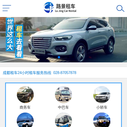
成都租车
24小时租车服务热线: 028-87057878
商务车
中巴车
小轿车