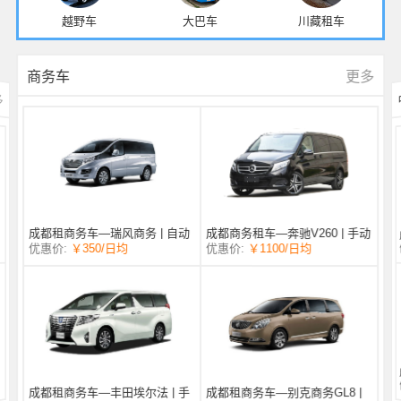
越野车
大巴车
川藏租车
更多
商务车
多
成都商务租车—奔驰V260 | 手动
成都租商务车—瑞风商务 | 自动
/日均
￥1100
优惠价:
￥350
/日均
优惠价:
挡 |
挡 | 7座
成都租商务车—丰田埃尔法 | 手
成都租商务车—别克商务GL8 |