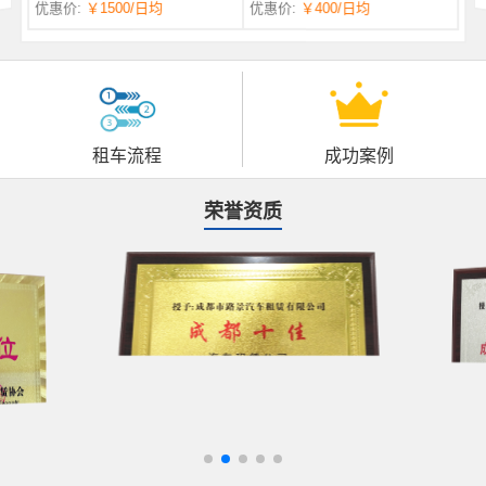
优惠价:
￥1500
/日均
优惠价:
￥400
/日均
自一体 |
自动挡 | 7座
租车流程
成功案例
荣誉资质