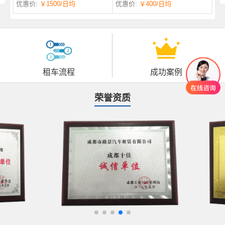
优惠价:
￥1500
/日均
优惠价:
￥400
/日均
自一体 |
自动挡 | 7座
租车流程
成功案例
荣誉资质