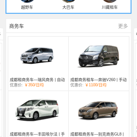
越野车
大巴车
川藏租车
更多
商务车
多
成都商务租车—奔驰V260 | 手动
成都租商务车—瑞风商务 | 自动
/日均
￥1100
优惠价:
￥350
/日均
优惠价:
挡 |
挡 | 7座
成都租商务车—丰田埃尔法 | 手
成都租商务车—别克商务GL8 |