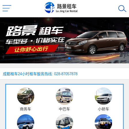
成都租车
24小时租车服务热线: 028-87057878
商务车
中巴车
小轿车