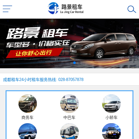
成都租车
24小时租车服务热线: 028-87057878
商务车
中巴车
小轿车