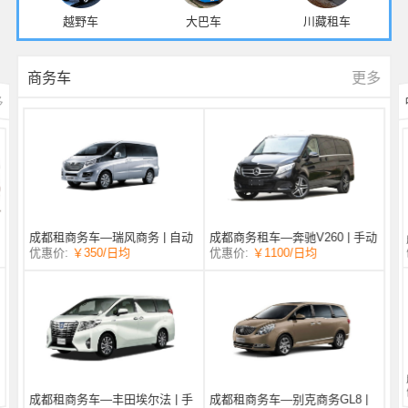
越野车
大巴车
川藏租车
更多
商务车
多
成都商务租车—奔驰V260 | 手动
成都租商务车—瑞风商务 | 自动
/日均
￥1100
优惠价:
￥350
/日均
优惠价:
挡 |
挡 | 7座
成都租商务车—丰田埃尔法 | 手
成都租商务车—别克商务GL8 |