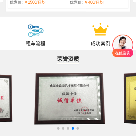
优惠价:
￥1500
/日均
优惠价:
￥400
/日均
自一体 |
自动挡 | 7座
租车流程
成功案例
荣誉资质